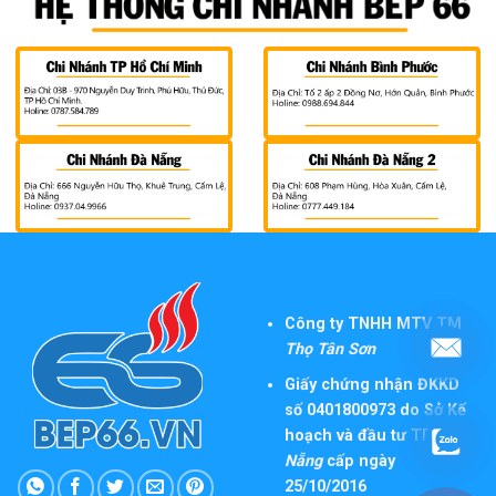
Công ty TNHH MTV TM
Thọ Tân Sơn
Giấy chứng nhận ĐKKD
số 0401800973 do Sở Kế
hoạch và đầu tư TP
Đà
Nẵng
cấp ngày
25/10/2016