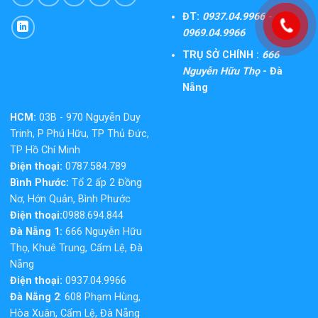
ĐT:
0937.04.9966 -
0969.04.9966
TRỤ SỞ CHÍNH :
666
Nguyễn Hữu Thọ
- Đà
Nẵng
HCM:
03B - 970 Nguyễn Duy
Trinh, P Phú Hữu, TP Thủ Đức,
TP Hồ Chí Minh
Điện thoại:
0787.584.789
Bình Phước:
Tổ 2 ấp 2 Đồng
Nơ, Hớn Quản, Bình Phước
Điện thoại:
0988.694.844
Đà Nẵng 1:
666 Nguyễn Hữu
Thọ, Khuê Trung, Cẩm Lệ, Đà
Nẵng
Điện thoại:
0937.04.9966
Đà Nẵng 2
: 608 Phạm Hùng,
Hòa Xuân, Cẩm Lệ, Đà Nẵng