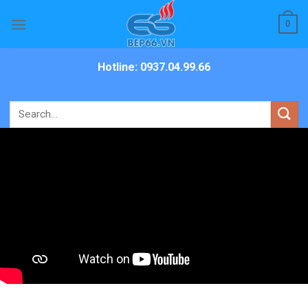
Skip
0
to
content
Hotline: 0937.04.99.66
Search
for: