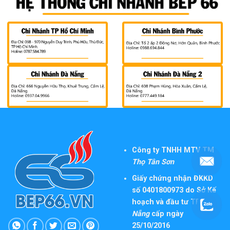
Công ty TNHH MTV TM
Thọ Tân Sơn
Giấy chứng nhận ĐKKD
số 0401800973 do Sở Kế
hoạch và đầu tư TP
Đà
Nẵng
cấp ngày
25/10/2016