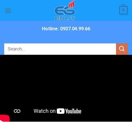
Skip
0
to
content
Hotline: 0937.04.99.66
Search
for: