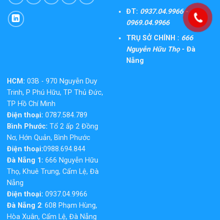
ĐT:
0937.04.9966 -
0969.04.9966
TRỤ SỞ CHÍNH :
666
Nguyễn Hữu Thọ
- Đà
Nẵng
HCM:
03B - 970 Nguyễn Duy
Trinh, P Phú Hữu, TP Thủ Đức,
TP Hồ Chí Minh
Điện thoại:
0787.584.789
Bình Phước:
Tổ 2 ấp 2 Đồng
Nơ, Hớn Quản, Bình Phước
Điện thoại:
0988.694.844
Đà Nẵng 1:
666 Nguyễn Hữu
Thọ, Khuê Trung, Cẩm Lệ, Đà
Nẵng
Điện thoại:
0937.04.9966
Đà Nẵng 2
: 608 Phạm Hùng,
Hòa Xuân, Cẩm Lệ, Đà Nẵng