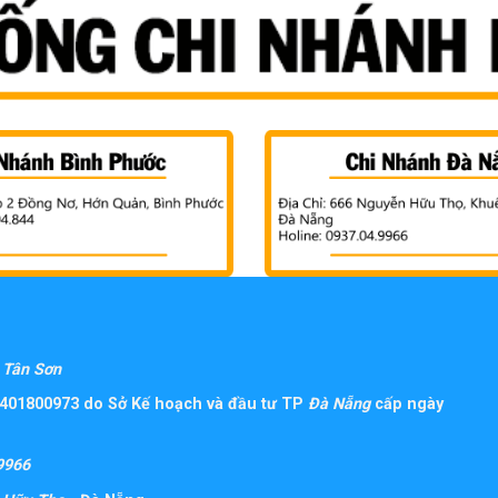
Tân Sơn
401800973 do Sở Kế hoạch và đầu tư TP
Đà Nẵng
cấp ngày
9966