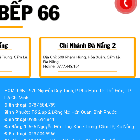
HCM:
03B - 970 Nguyễn Duy Trinh, P Phú Hữu, TP Thủ Đức, TP
Hồ Chí Minh
Điện thoại:
0787.584.789
Bình Phước:
Tổ 2 ấp 2 Đồng Nơ, Hớn Quản, Bình Phước
Điện thoại:
0988.694.844
Đà Nẵng 1:
666 Nguyễn Hữu Thọ, Khuê Trung, Cẩm Lệ, Đà Nẵng
Điện thoại:
0937.04.9966