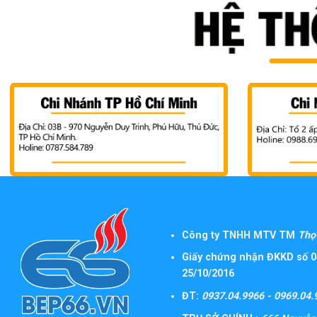
Công ty TNHH MTV TM
Thọ 
Giấy chứng nhận ĐKKD số 0
25/10/2016
ĐT:
0937.04.9966 - 0969.04.