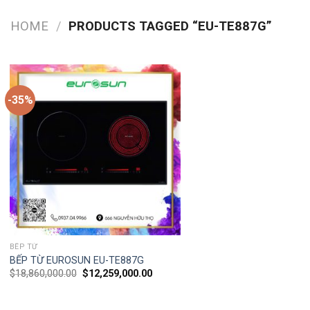
HOME
/
PRODUCTS TAGGED “EU-TE887G”
-35%
BẾP TỪ
BẾP TỪ EUROSUN EU-TE887G
$
18,860,000.00
$
12,259,000.00