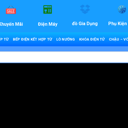
đồ Gia Dụng
Phụ Kiện
Khuyến Mãi
Điện Máy
P TỪ
BẾP ĐIỆN KẾT HỢP TỪ
LÒ NƯỚNG
KHÓA ĐIỆN TỬ
CHẬU – VÒ