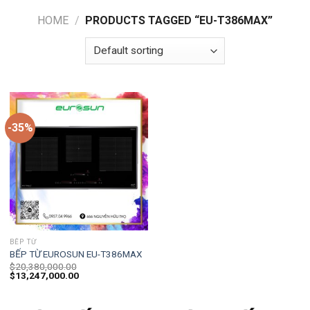
HOME
/
PRODUCTS TAGGED “EU-T386MAX”
-35%
BẾP TỪ
BẾP TỪ EUROSUN EU-T386MAX
$
20,380,000.00
$
13,247,000.00