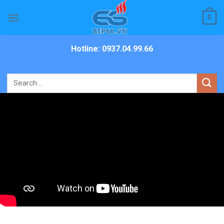
Skip
0
to
content
Hotline: 0937.04.99.66
Search
for: