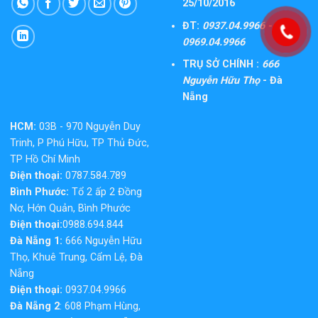
25/10/2016
ĐT:
0937.04.9966 -
0969.04.9966
TRỤ SỞ CHÍNH :
666
Nguyễn Hữu Thọ
- Đà
Nẵng
HCM:
03B - 970 Nguyễn Duy
Trinh, P Phú Hữu, TP Thủ Đức,
TP Hồ Chí Minh
Điện thoại:
0787.584.789
Bình Phước:
Tổ 2 ấp 2 Đồng
Nơ, Hớn Quản, Bình Phước
Điện thoại:
0988.694.844
Đà Nẵng 1:
666 Nguyễn Hữu
Thọ, Khuê Trung, Cẩm Lệ, Đà
Nẵng
Điện thoại:
0937.04.9966
Đà Nẵng 2
: 608 Phạm Hùng,