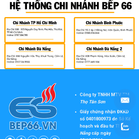
Công ty TNHH MTV TM
Thọ Tân Sơn
Giấy chứng nhận ĐKKD
số 0401800973 do Sở Kế
hoạch và đầu tư TP
Đà
Nẵng
cấp ngày