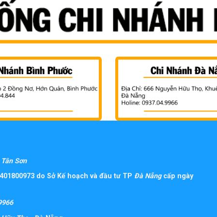
Tân Sơn
401800973 do Sở Kế hoạch và đầu tư TP
Đà Nẵng
cấp ngày
9966