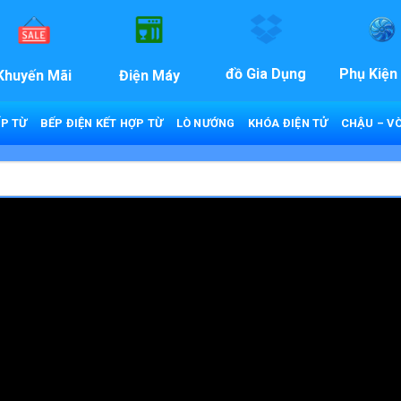
đồ Gia Dụng
Phụ Kiện
Khuyến Mãi
Điện Máy
P TỪ
BẾP ĐIỆN KẾT HỢP TỪ
LÒ NƯỚNG
KHÓA ĐIỆN TỬ
CHẬU – VÒ