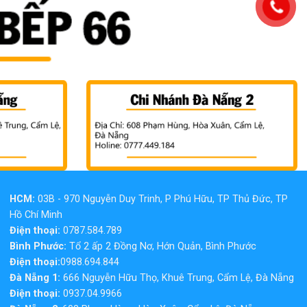
HCM:
03B - 970 Nguyễn Duy Trinh, P Phú Hữu, TP Thủ Đức, TP
Hồ Chí Minh
Điện thoại:
0787.584.789
Bình Phước:
Tổ 2 ấp 2 Đồng Nơ, Hớn Quản, Bình Phước
Điện thoại:
0988.694.844
Đà Nẵng 1:
666 Nguyễn Hữu Thọ, Khuê Trung, Cẩm Lệ, Đà Nẵng
Điện thoại:
0937.04.9966