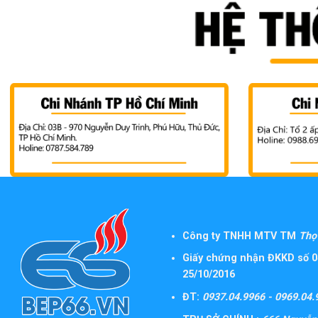
Công ty TNHH MTV TM
Thọ 
Giấy chứng nhận ĐKKD số 0
25/10/2016
ĐT:
0937.04.9966 - 0969.04.