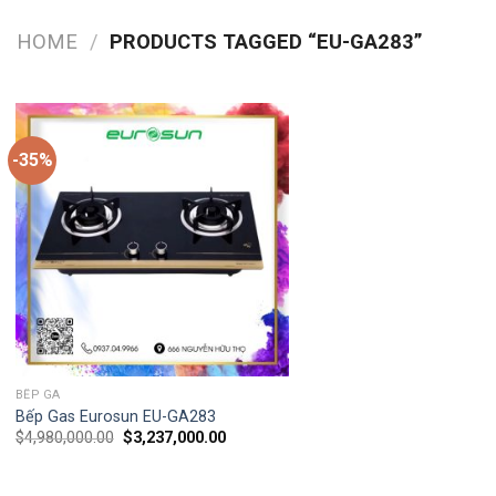
HOME
/
PRODUCTS TAGGED “EU-GA283”
-35%
BẾP GA
Bếp Gas Eurosun EU-GA283
$
4,980,000.00
$
3,237,000.00