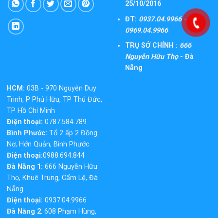
25/10/2016
ĐT:
0937.04.9966 -
0969.04.9966
TRỤ SỞ CHÍNH :
666
Nguyễn Hữu Thọ
- Đà
Nẵng
HCM:
03B - 970 Nguyễn Duy
Trinh, P Phú Hữu, TP Thủ Đức,
TP Hồ Chí Minh
Điện thoại:
0787.584.789
Bình Phước:
Tổ 2 ấp 2 Đồng
Nơ, Hớn Quản, Bình Phước
Điện thoại:
0988.694.844
Đà Nẵng 1:
666 Nguyễn Hữu
Thọ, Khuê Trung, Cẩm Lệ, Đà
Nẵng
Điện thoại:
0937.04.9966
Đà Nẵng 2
: 608 Phạm Hùng,