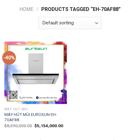
HOME
/
PRODUCTS TAGGED “EH-70AF88”
-40%
MÁY HÚT MÙI
MÁY HÚT MÙI EUROSUN EH-
70AF88
$
8,590,000.00
$
5,154,000.00