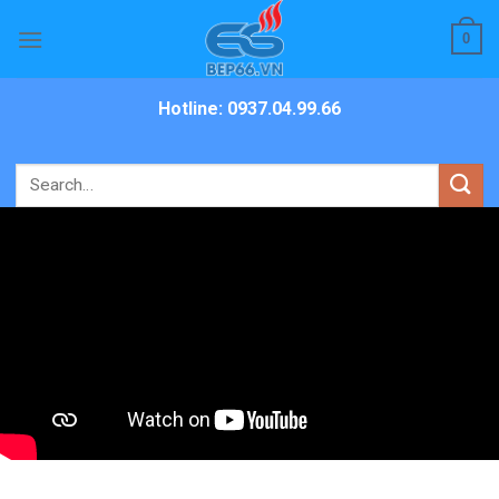
Skip
0
to
content
Hotline: 0937.04.99.66
Search
for: