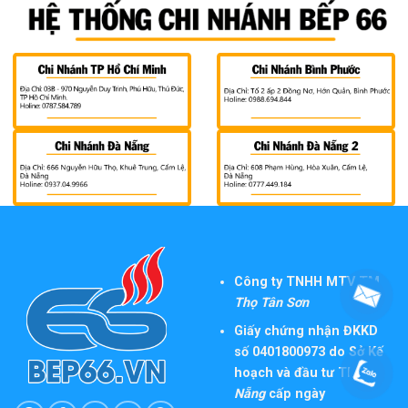
Công ty TNHH MTV TM
Thọ Tân Sơn
Giấy chứng nhận ĐKKD
số 0401800973 do Sở Kế
hoạch và đầu tư TP
Đà
Nẵng
cấp ngày