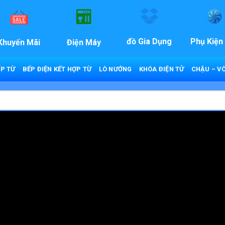
đồ Gia Dụng
Phụ Kiện
Khuyến Mãi
Điện Máy
P TỪ
BẾP ĐIỆN KẾT HỢP TỪ
LÒ NƯỚNG
KHÓA ĐIỆN TỬ
CHẬU – VÒ