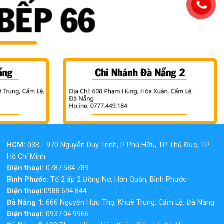
HCM:
03B - 970 Nguyễn Duy Trinh, P Phú Hữu, TP Thủ Đức, TP
Hồ Chí Minh
Điện thoại:
0787.584.789
Bình Phước:
Tổ 2 ấp 2 Đồng Nơ, Hớn Quản, Bình Phước
Điện thoại:
0988.694.844
Đà Nẵng 1:
666 Nguyễn Hữu Thọ, Khuê Trung, Cẩm Lệ, Đà Nẵng
Điện thoại:
0937.04.9966