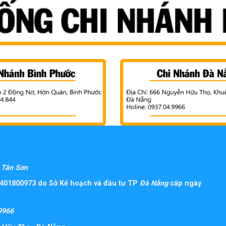
Tân Sơn
401800973 do Sở Kế hoạch và đầu tư TP
Đà Nẵng
cấp ngày
9966