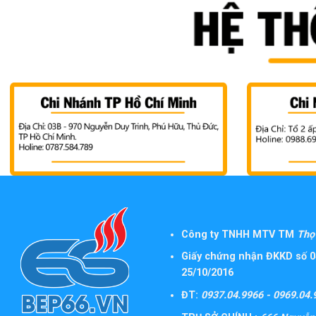
Công ty TNHH MTV TM
Thọ 
Giấy chứng nhận ĐKKD số 0
25/10/2016
ĐT:
0937.04.9966 - 0969.04.