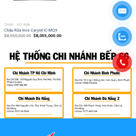
CHẬU - VÒI RỬA
Chậu Rửa Inox Carysil IC-MQ9
$
8,950,000.00
$
8,055,000.00