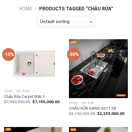
HOME
/
PRODUCTS TAGGED “CHẬU RỬA”
-10%
-30%
CHẬU - VÒI RỬA
Chậu Rửa Carysil WAL1
$
7,950,000.00
$
7,155,000.00
CHẬU - VÒI RỬA
CHẬU RỬA GARIS GS11.58
$
3,190,000.00
$
2,233,000.00