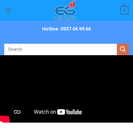
Skip
0
to
content
Hotline: 0937.04.99.66
Search
for: