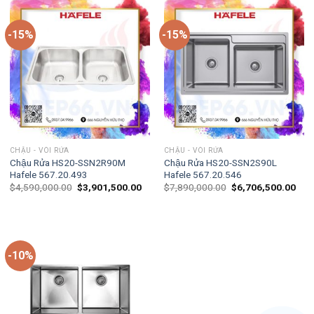
-15%
-15%
CHẬU - VÒI RỬA
CHẬU - VÒI RỬA
Chậu Rửa HS20-SSN2R90M
Chậu Rửa HS20-SSN2S90L
Hafele 567.20.493
Hafele 567.20.546
$
4,590,000.00
$
3,901,500.00
$
7,890,000.00
$
6,706,500.00
-10%