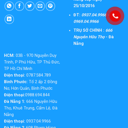
25/10/2016
ĐT:
0937.04.9966 -
0969.04.9966
TRỤ SỞ CHÍNH :
666
Nguyễn Hữu Thọ
- Đà
Nẵng
HCM:
03B - 970 Nguyễn Duy
Trinh, P Phú Hữu, TP Thủ Đức,
TP Hồ Chí Minh
Điện thoại:
0787.584.789
Bình Phước:
Tổ 2 ấp 2 Đồng
Nơ, Hớn Quản, Bình Phước
Điện thoại:
0988.694.844
Đà Nẵng 1:
666 Nguyễn Hữu
Thọ, Khuê Trung, Cẩm Lệ, Đà
Nẵng
Điện thoại:
0937.04.9966
Đà Nẵng 2
: 608 Phạm Hùng,