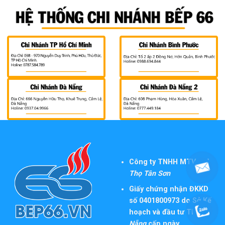
Công ty TNHH MTV TM
Thọ Tân Sơn
Giấy chứng nhận ĐKKD
số 0401800973 do Sở Kế
hoạch và đầu tư TP
Đà
Nẵng
cấp ngày