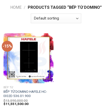
HOME
/
PRODUCTS TAGGED “BẾP TỪ DOMINO”
-15%
BẾP TỪ
BẾP TỪ DOMINO HAFELE HC-
I302D 536.01.900
$
13,590,000.00
$
11,551,500.00