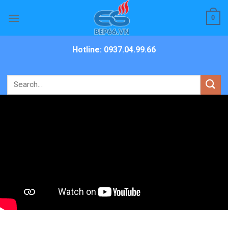
Skip
0
to
content
Hotline: 0937.04.99.66
Search
for: