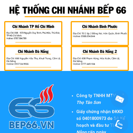
Công ty TNHH MTV TM
Thọ Tân Sơn
Giấy chứng nhận ĐKKD
số 0401800973 do Sở Kế
hoạch và đầu tư TP
Đà
Nẵng
cấp ngày