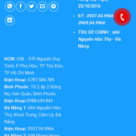
25/10/2016
ĐT:
0937.04.9966 -
0969.04.9966
TRỤ SỞ CHÍNH :
666
Nguyễn Hữu Thọ
- Đà
Nẵng
HCM:
03B - 970 Nguyễn Duy
Trinh, P Phú Hữu, TP Thủ Đức,
TP Hồ Chí Minh
Điện thoại:
0787.584.789
Bình Phước:
Tổ 2 ấp 2 Đồng
Nơ, Hớn Quản, Bình Phước
Điện thoại:
0988.694.844
Đà Nẵng 1:
666 Nguyễn Hữu
Thọ, Khuê Trung, Cẩm Lệ, Đà
Nẵng
Điện thoại:
0937.04.9966
Đà Nẵng 2
: 608 Phạm Hùng,