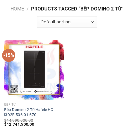
HOME
/
PRODUCTS TAGGED “BẾP DOMINO 2 TỪ”
-15%
BẾP TỪ
Bếp Domino 2 Từ Hafele HC-
I302B 536.01.670
$
14,990,000.00
$
12,741,500.00