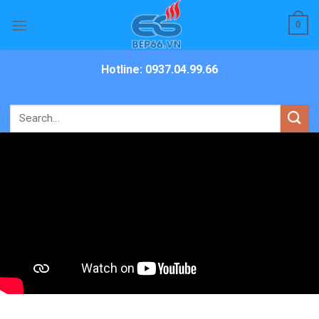
Skip
0
to
content
Hotline: 0937.04.99.66
Search
for: