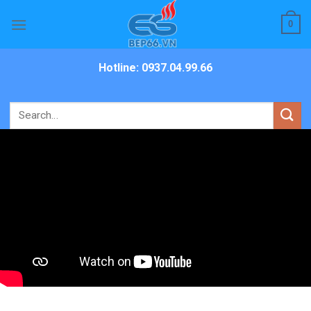
Skip
0
to
content
Hotline: 0937.04.99.66
Search
for: