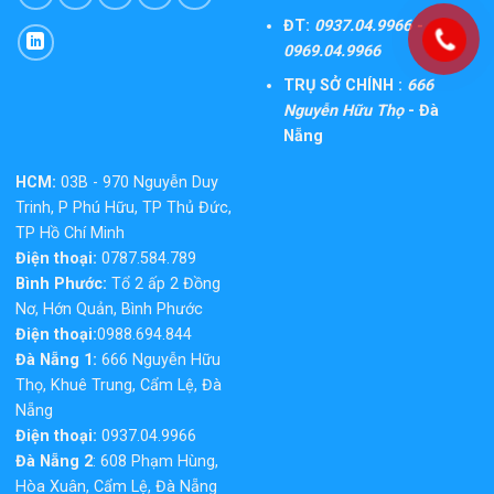
ĐT:
0937.04.9966 -
0969.04.9966
TRỤ SỞ CHÍNH :
666
Nguyễn Hữu Thọ
- Đà
Nẵng
HCM:
03B - 970 Nguyễn Duy
Trinh, P Phú Hữu, TP Thủ Đức,
TP Hồ Chí Minh
Điện thoại:
0787.584.789
Bình Phước:
Tổ 2 ấp 2 Đồng
Nơ, Hớn Quản, Bình Phước
Điện thoại:
0988.694.844
Đà Nẵng 1:
666 Nguyễn Hữu
Thọ, Khuê Trung, Cẩm Lệ, Đà
Nẵng
Điện thoại:
0937.04.9966
Đà Nẵng 2
: 608 Phạm Hùng,
Hòa Xuân, Cẩm Lệ, Đà Nẵng