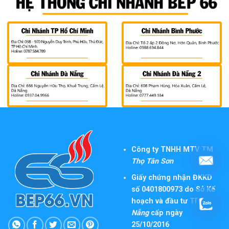
Công ty TNHH MTV TM
Thọ Tân Sơn
Giấy chứng nhận ĐKKD
số 0401800973 do Sở Kế
hoạch và đầu tư TP
Đà
Nẵng
cấp ngày
25/10/2016