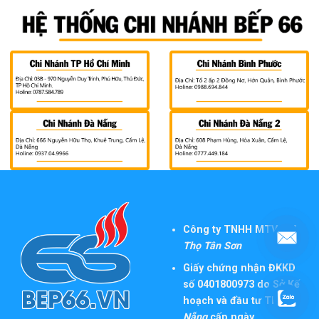
Công ty TNHH MTV TM
Thọ Tân Sơn
Giấy chứng nhận ĐKKD
số 0401800973 do Sở Kế
hoạch và đầu tư TP
Đà
Nẵng
cấp ngày