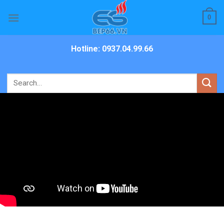
Skip
0
to
content
Hotline: 0937.04.99.66
Search
for: