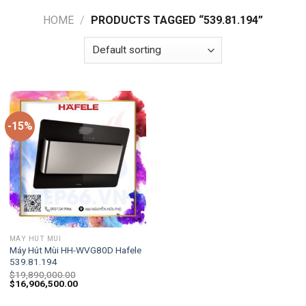
HOME
/
PRODUCTS TAGGED “539.81.194”
-15%
MÁY HÚT MÙI
Máy Hút Mùi HH-WVG80D Hafele
539.81.194
$
19,890,000.00
$
16,906,500.00