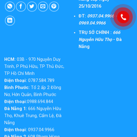
25/10/2016
ĐT:
0937.04.9966 -
0969.04.9966
TRỤ SỞ CHÍNH :
666
Nguyễn Hữu Thọ
- Đà
Nẵng
HCM:
03B - 970 Nguyễn Duy
Trinh, P Phú Hữu, TP Thủ Đức,
TP Hồ Chí Minh
Điện thoại:
0787.584.789
Bình Phước:
Tổ 2 ấp 2 Đồng
Nơ, Hớn Quản, Bình Phước
Điện thoại:
0988.694.844
Đà Nẵng 1:
666 Nguyễn Hữu
Thọ, Khuê Trung, Cẩm Lệ, Đà
Nẵng
Điện thoại:
0937.04.9966
Đà Nẵng 2
: 608 Phạm Hùng,