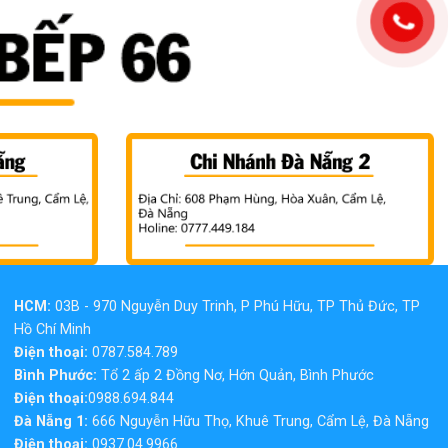
HCM:
03B - 970 Nguyễn Duy Trinh, P Phú Hữu, TP Thủ Đức, TP
Hồ Chí Minh
Điện thoại:
0787.584.789
Bình Phước:
Tổ 2 ấp 2 Đồng Nơ, Hớn Quản, Bình Phước
Điện thoại:
0988.694.844
Đà Nẵng 1:
666 Nguyễn Hữu Thọ, Khuê Trung, Cẩm Lệ, Đà Nẵng
Điện thoại:
0937.04.9966