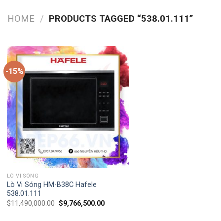
HOME
/
PRODUCTS TAGGED “538.01.111”
-15%
LÒ VI SÓNG
Lò Vi Sóng HM-B38C Hafele
538.01.111
$
11,490,000.00
$
9,766,500.00