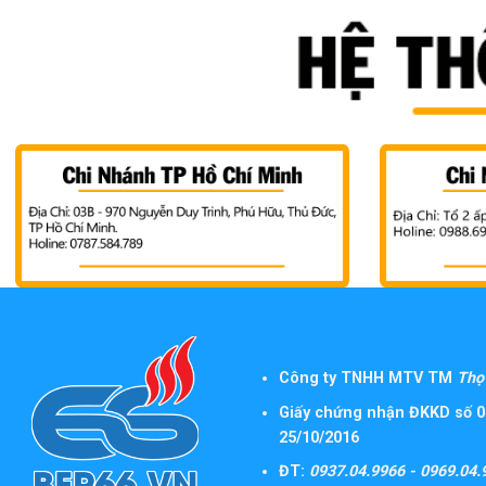
Công ty TNHH MTV TM
Thọ 
Giấy chứng nhận ĐKKD số 0
25/10/2016
ĐT:
0937.04.9966 - 0969.04.