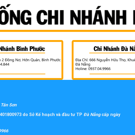
Tân Sơn
401800973 do Sở Kế hoạch và đầu tư TP
Đà Nẵng
cấp ngày
9966