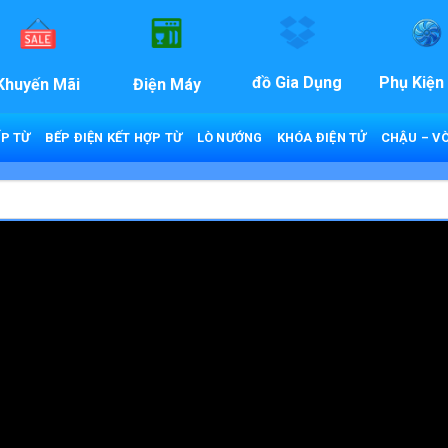
đồ Gia Dụng
Phụ Kiện
Khuyến Mãi
Điện Máy
P TỪ
BẾP ĐIỆN KẾT HỢP TỪ
LÒ NƯỚNG
KHÓA ĐIỆN TỬ
CHẬU – VÒ