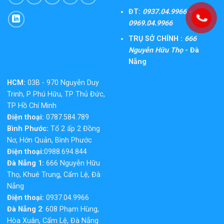
ĐT:
0937.04.9966 -
0969.04.9966
TRỤ SỞ CHÍNH :
666
Nguyễn Hữu Thọ
- Đà
Nẵng
HCM:
03B - 970 Nguyễn Duy
Trinh, P Phú Hữu, TP Thủ Đức,
TP Hồ Chí Minh
Điện thoại:
0787.584.789
Bình Phước:
Tổ 2 ấp 2 Đồng
Nơ, Hớn Quản, Bình Phước
Điện thoại:
0988.694.844
Đà Nẵng 1:
666 Nguyễn Hữu
Thọ, Khuê Trung, Cẩm Lệ, Đà
Nẵng
Điện thoại:
0937.04.9966
Đà Nẵng 2
: 608 Phạm Hùng,
Hòa Xuân, Cẩm Lệ, Đà Nẵng