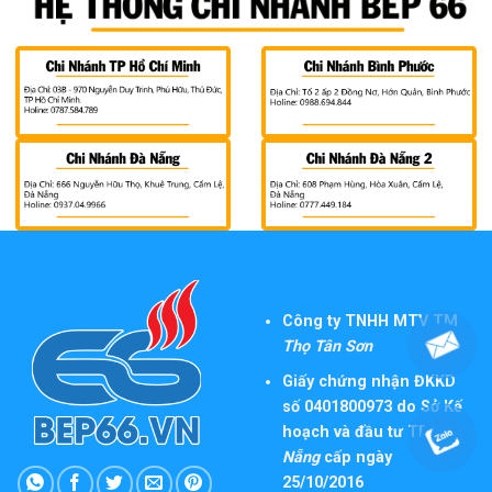
Công ty TNHH MTV TM
Thọ Tân Sơn
Giấy chứng nhận ĐKKD
số 0401800973 do Sở Kế
hoạch và đầu tư TP
Đà
Nẵng
cấp ngày
25/10/2016