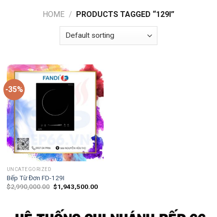
HOME
/
PRODUCTS TAGGED “129I”
-35%
UNCATEGORIZED
Bếp Từ Đơn FD-129I
$
2,990,000.00
$
1,943,500.00