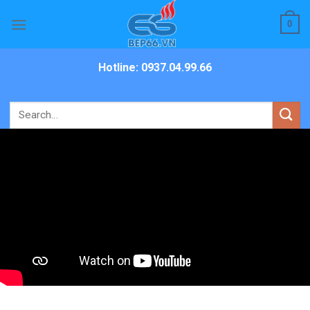
Skip
0
to
content
Hotline: 0937.04.99.66
Search
for: