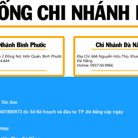
Tân Sơn
401800973 do Sở Kế hoạch và đầu tư TP
Đà Nẵng
cấp ngày
9966