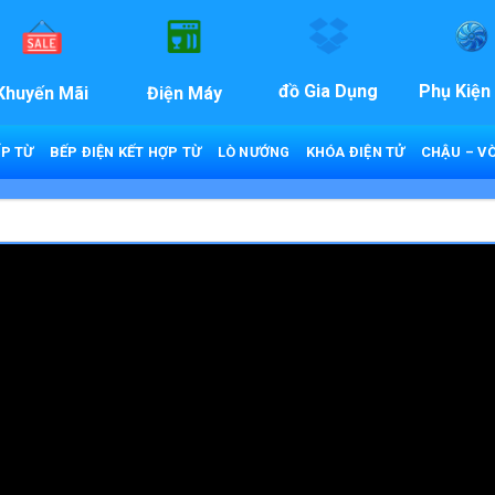
đồ Gia Dụng
Phụ Kiện
Khuyến Mãi
Điện Máy
P TỪ
BẾP ĐIỆN KẾT HỢP TỪ
LÒ NƯỚNG
KHÓA ĐIỆN TỬ
CHẬU – VÒ