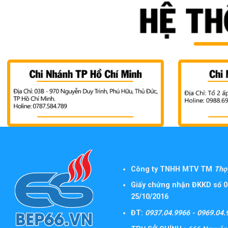
Công ty TNHH MTV TM
Thọ 
Giấy chứng nhận ĐKKD số 0
25/10/2016
ĐT:
0937.04.9966 - 0969.04.