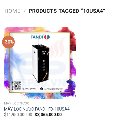
HOME
/
PRODUCTS TAGGED “10USA4”
-30%
MÁY LỌC NƯỚC
MÁY LỌC NƯỚC FANDI: FD-10USA4
$
11,950,000.00
$
8,365,000.00