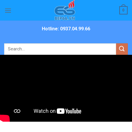
Skip
0
to
content
Hotline: 0937.04.99.66
Search
for: