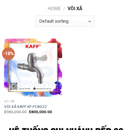
HOME
/
VÒI XÃ
-18%
VÒI XÃ
VÒI XẢ KAFF KF-FC8022
$
980,000.00
$
800,000.00