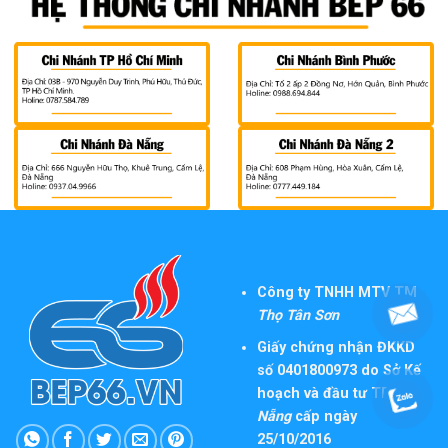
Công ty TNHH MTV TM
Thọ Tân Sơn
Giấy chứng nhận ĐKKD
số 0401800973 do Sở Kế
hoạch và đầu tư TP
Đà
Nẵng
cấp ngày
25/10/2016