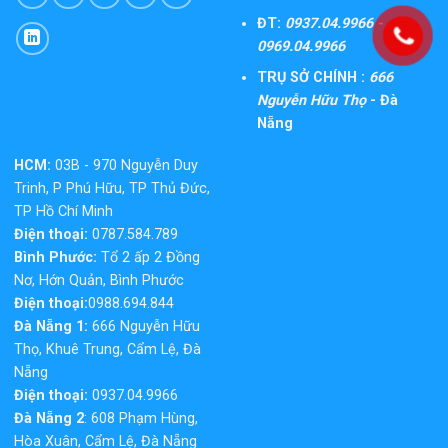
ĐT:
0937.04.9966 -
0969.04.9966
TRỤ SỞ CHÍNH :
666
Nguyễn Hữu Thọ
- Đà
Nẵng
HCM:
03B - 970 Nguyễn Duy
Trinh, P Phú Hữu, TP Thủ Đức,
TP Hồ Chí Minh
Điện thoại:
0787.584.789
Bình Phước:
Tổ 2 ấp 2 Đồng
Nơ, Hớn Quản, Bình Phước
Điện thoại:
0988.694.844
Đà Nẵng 1:
666 Nguyễn Hữu
Thọ, Khuê Trung, Cẩm Lệ, Đà
Nẵng
Điện thoại:
0937.04.9966
Đà Nẵng 2
: 608 Phạm Hùng,
Hòa Xuân, Cẩm Lệ, Đà Nẵng