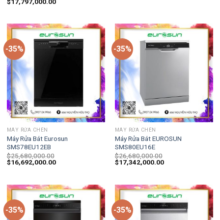
$
17,797,000.00
-35%
-35%
MÁY RỬA CHÉN
MÁY RỬA CHÉN
Máy Rửa Bát Eurosun
Máy Rửa Bát EUROSUN
SMS78EU12EB
SMS80EU16E
$
25,680,000.00
$
26,680,000.00
$
16,692,000.00
$
17,342,000.00
-35%
-35%