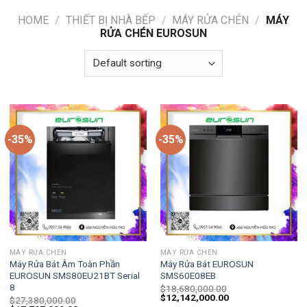
HOME
/
THIẾT BỊ NHÀ BẾP
/
MÁY RỬA CHÉN
/
MÁY
RỬA CHÉN EUROSUN
-35%
-35%
MÁY RỬA CHÉN
MÁY RỬA CHÉN
Máy Rửa Bát Âm Toàn Phần
Máy Rửa Bát EUROSUN
EUROSUN SMS80EU21BT Serial
SMS60E08EB
8
$
18,680,000.00
$
12,142,000.00
$
27,380,000.00