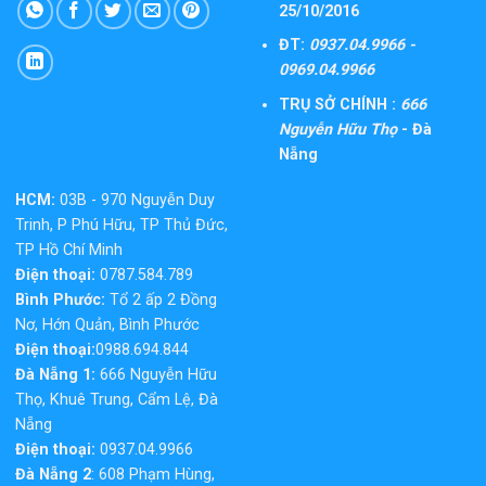
25/10/2016
ĐT:
0937.04.9966 -
0969.04.9966
TRỤ SỞ CHÍNH :
666
Nguyễn Hữu Thọ
- Đà
Nẵng
HCM:
03B - 970 Nguyễn Duy
Trinh, P Phú Hữu, TP Thủ Đức,
TP Hồ Chí Minh
Điện thoại:
0787.584.789
Bình Phước:
Tổ 2 ấp 2 Đồng
Nơ, Hớn Quản, Bình Phước
Điện thoại:
0988.694.844
Đà Nẵng 1:
666 Nguyễn Hữu
Thọ, Khuê Trung, Cẩm Lệ, Đà
Nẵng
Điện thoại:
0937.04.9966
Đà Nẵng 2
: 608 Phạm Hùng,