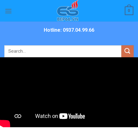
Skip
0
to
content
Hotline: 0937.04.99.66
Search
for: