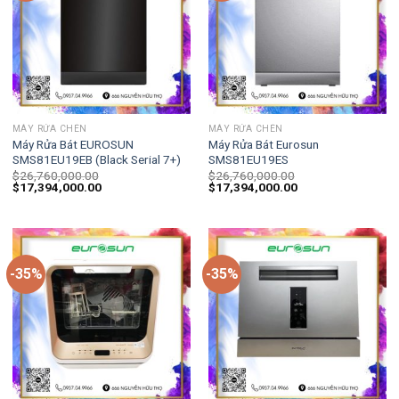
MÁY RỬA CHÉN
MÁY RỬA CHÉN
Máy Rửa Bát EUROSUN
Máy Rửa Bát Eurosun
SMS81EU19EB (Black Serial 7+)
SMS81EU19ES
$
26,760,000.00
$
26,760,000.00
$
17,394,000.00
$
17,394,000.00
-35%
-35%