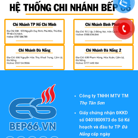
Công ty TNHH MTV TM
Thọ Tân Sơn
Giấy chứng nhận ĐKKD
số 0401800973 do Sở Kế
hoạch và đầu tư TP
Đà
Nẵng
cấp ngày