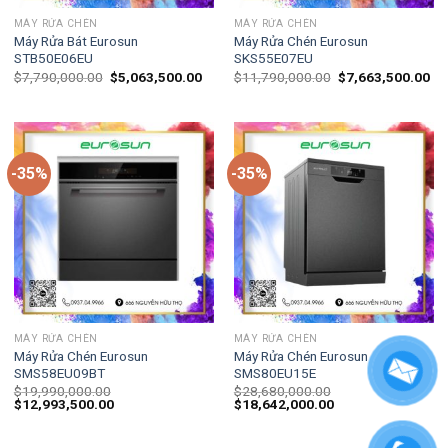
MÁY RỬA CHÉN
MÁY RỬA CHÉN
Máy Rửa Bát Eurosun
Máy Rửa Chén Eurosun
STB50E06EU
SKS55E07EU
$
7,790,000.00
$
5,063,500.00
$
11,790,000.00
$
7,663,500.00
-35%
-35%
MÁY RỬA CHÉN
MÁY RỬA CHÉN
Máy Rửa Chén Eurosun
Máy Rửa Chén Eurosun
SMS58EU09BT
SMS80EU15E
$
19,990,000.00
$
28,680,000.00
$
12,993,500.00
$
18,642,000.00