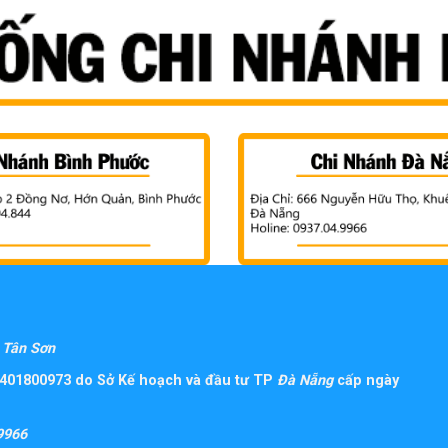
Tân Sơn
401800973 do Sở Kế hoạch và đầu tư TP
Đà Nẵng
cấp ngày
9966