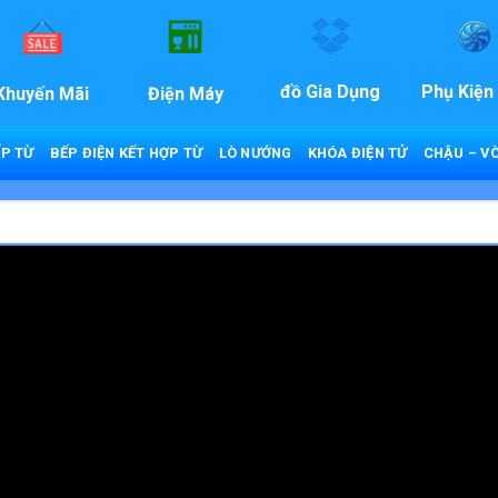
đồ Gia Dụng
Phụ Kiện
Khuyến Mãi
Điện Máy
P TỪ
BẾP ĐIỆN KẾT HỢP TỪ
LÒ NƯỚNG
KHÓA ĐIỆN TỬ
CHẬU – VÒ