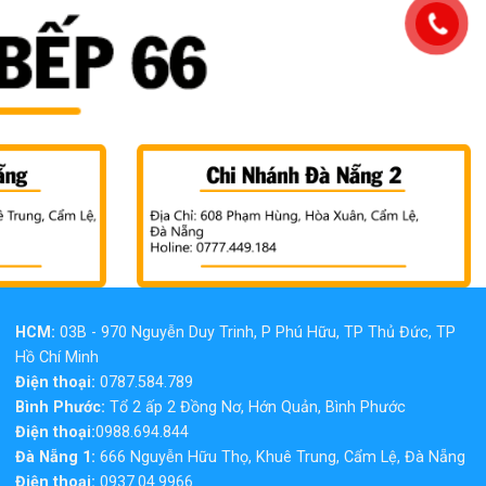
HCM:
03B - 970 Nguyễn Duy Trinh, P Phú Hữu, TP Thủ Đức, TP
Hồ Chí Minh
Điện thoại:
0787.584.789
Bình Phước:
Tổ 2 ấp 2 Đồng Nơ, Hớn Quản, Bình Phước
Điện thoại:
0988.694.844
Đà Nẵng 1:
666 Nguyễn Hữu Thọ, Khuê Trung, Cẩm Lệ, Đà Nẵng
Điện thoại:
0937.04.9966