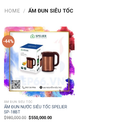
HOME
/
ẤM ĐUN SIÊU TỐC
-44%
ẤM ĐUN SIÊU TỐC
ẤM ĐUN NƯỚC SIÊU TỐC SPELIER
SP-18BT
$
980,000.00
$
550,000.00