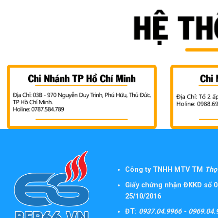
Công ty TNHH MTV TM
Thọ 
Giấy chứng nhận ĐKKD số 0
25/10/2016
ĐT:
0937.04.9966 - 0969.04.